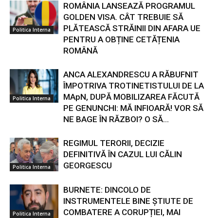
ROMÂNIA LANSEAZĂ PROGRAMUL
GOLDEN VISA. CÂT TREBUIE SĂ
PLĂTEASCĂ STRĂINII DIN AFARA UE
Politica Interna
PENTRU A OBȚINE CETĂȚENIA
ROMÂNĂ
ANCA ALEXANDRESCU A RĂBUFNIT
ÎMPOTRIVA TROTINETISTULUI DE LA
MApN, DUPĂ MOBILIZAREA FĂCUTĂ
Politica Interna
PE GENUNCHI: MĂ INFIOARĂ! VOR SĂ
NE BAGE ÎN RĂZBOI? O SĂ...
REGIMUL TERORII, DECIZIE
DEFINITIVĂ ÎN CAZUL LUI CĂLIN
GEORGESCU
Politica Interna
BURNETE: DINCOLO DE
INSTRUMENTELE BINE ȘTIUTE DE
COMBATERE A CORUPȚIEI, MAI
Politica Interna