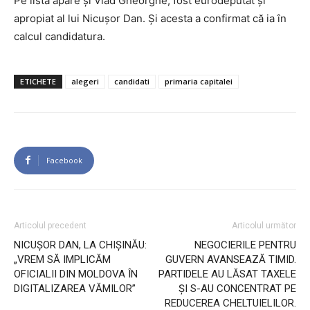
Pe listă apare și Vlad Gheorghe, fost eurodeputat și
apropiat al lui Nicușor Dan. Și acesta a confirmat că ia în
calcul candidatura.
ETICHETE
alegeri
candidati
primaria capitalei
Facebook
Articolul precedent
Articolul următor
NICUȘOR DAN, LA CHIȘINĂU:
NEGOCIERILE PENTRU
„VREM SĂ IMPLICĂM
GUVERN AVANSEAZĂ TIMID.
OFICIALII DIN MOLDOVA ÎN
PARTIDELE AU LĂSAT TAXELE
DIGITALIZAREA VĂMILOR”
ȘI S-AU CONCENTRAT PE
REDUCEREA CHELTUIELILOR.