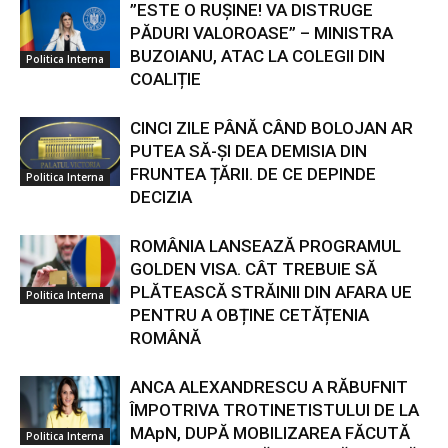
”ESTE O RUȘINE! VA DISTRUGE
PĂDURI VALOROASE” – MINISTRA
BUZOIANU, ATAC LA COLEGII DIN
Politica Interna
COALIȚIE
CINCI ZILE PÂNĂ CÂND BOLOJAN AR
PUTEA SĂ-ȘI DEA DEMISIA DIN
FRUNTEA ȚĂRII. DE CE DEPINDE
Politica Interna
DECIZIA
ROMÂNIA LANSEAZĂ PROGRAMUL
GOLDEN VISA. CÂT TREBUIE SĂ
PLĂTEASCĂ STRĂINII DIN AFARA UE
Politica Interna
PENTRU A OBȚINE CETĂȚENIA
ROMÂNĂ
ANCA ALEXANDRESCU A RĂBUFNIT
ÎMPOTRIVA TROTINETISTULUI DE LA
MApN, DUPĂ MOBILIZAREA FĂCUTĂ
Politica Interna