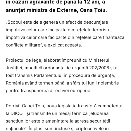
în cazuri agravante de până la 12 ani, a
anunțat ministra de Externe, Oana Țoiu.
„Scopul este de a genera un efect de descurajare
împotriva celor care fac parte din rețelele teroriste,
împotriva celor care fac parte din rețelele care finanțează
conflicte militare”, a explicat aceasta.
Proiectul de lege, elaborat împreună cu Ministerul
Justiției, modifică ordonanța de urgență 202/2008 și a
fost transmis Parlamentului în procedură de urgență,
România având termen până la sfârșitul lunii noiembrie
pentru transpunerea directivei europene.
Potrivit Oanei Țoiu, noua legislație transferă competența
la DIICOT și transmite un mesaj ferm că „eludarea
sancțiunilor este o amenințare la adresa securității
naționale”. În plus, sunt incluse și criptoactivele în