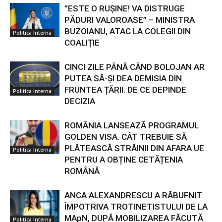
”ESTE O RUȘINE! VA DISTRUGE
PĂDURI VALOROASE” – MINISTRA
BUZOIANU, ATAC LA COLEGII DIN
Politica Interna
COALIȚIE
CINCI ZILE PÂNĂ CÂND BOLOJAN AR
PUTEA SĂ-ȘI DEA DEMISIA DIN
FRUNTEA ȚĂRII. DE CE DEPINDE
Politica Interna
DECIZIA
ROMÂNIA LANSEAZĂ PROGRAMUL
GOLDEN VISA. CÂT TREBUIE SĂ
PLĂTEASCĂ STRĂINII DIN AFARA UE
Politica Interna
PENTRU A OBȚINE CETĂȚENIA
ROMÂNĂ
ANCA ALEXANDRESCU A RĂBUFNIT
ÎMPOTRIVA TROTINETISTULUI DE LA
MApN, DUPĂ MOBILIZAREA FĂCUTĂ
Politica Interna