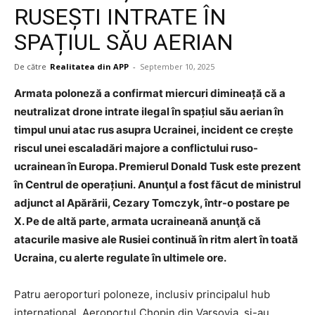
RUSEȘTI INTRATE ÎN
SPAȚIUL SĂU AERIAN
De către
Realitatea din APP
-
September 10, 2025
Armata poloneză a confirmat miercuri dimineață că a
neutralizat drone intrate ilegal în spațiul său aerian în
timpul unui atac rus asupra Ucrainei, incident ce crește
riscul unei escaladări majore a conflictului ruso-
ucrainean în Europa. Premierul Donald Tusk este prezent
în Centrul de operațiuni. Anunţul a fost făcut de ministrul
adjunct al Apărării, Cezary Tomczyk, într-o postare pe
X. Pe de altă parte, armata ucraineană anunţă că
atacurile masive ale Rusiei continuă în ritm alert în toată
Ucraina, cu alerte regulate în ultimele ore.
Patru aeroporturi poloneze, inclusiv principalul hub
internațional, Aeroportul Chopin din Varșovia, și-au