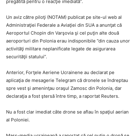
pregătită pentru o reacţie imediată”.
Un aviz către piloţi (NOTAM) publicat pe site-ul web al
Administraţiei Federale a Aviaţiei din SUA a anunţat că
Aeroportul Chopin din Varşovia şi cel puţin alte două
aeroporturi din Polonia erau indisponibile ”din cauza unor
activităţi militare neplanificate legate de asigurarea
securităţii statului”.
Anterior, Forţele Aeriene Ucrainene au declarat pe
aplicaţia de mesagerie Telegram că dronele se îndreptau
spre vest şi ameninţau oraşul Zamosc din Polonia, dar
declaraţia a fost ştersă între timp, a raportat Reuters.
Nu a fost clar imediat câte drone se aflau în spaţiul aerian
al Poloniei.
Mass-media ucraineană a raportat că cel puţin o dronă se