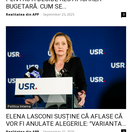
BUGETARĂ. CUM SE...
Realitatea din APP
-
September 25, 2025
0
Politica Interna
ELENA LASCONI SUSȚINE CĂ AFLASE CĂ
VOR FI ANULATE ALEGERILE: ”VARIANTA...
Realitatea din APP
-
September 22, 2025
0