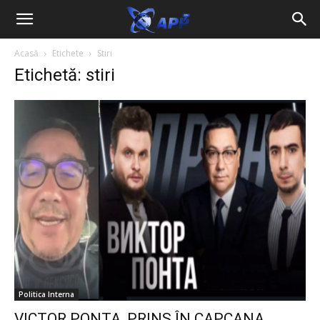
Acasă
Etichete
Stiri
Etichetă: stiri
Politica Interna
VICTOR PONTA, PRINS ÎN CAPCANA