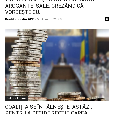
AROGANȚEI SALE. CREZÂND CĂ
VORBEȘTE CU...
Realitatea din APP
-
September 26, 2025
0
Politica Interna
COALIȚIA SE ÎNTÂLNEȘTE, ASTĂZI,
PENTRU A DECIDE RECTIFICAREA