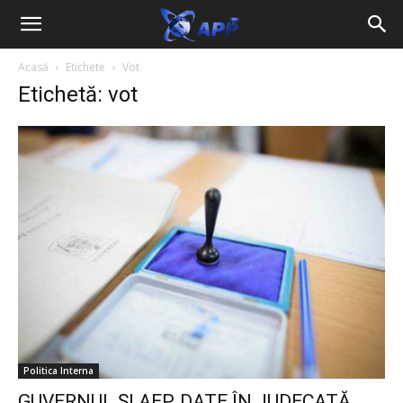
Acasă
Etichete
Vot
Etichetă: vot
Politica Interna
GUVERNUL ȘI AEP, DATE ÎN JUDECATĂ