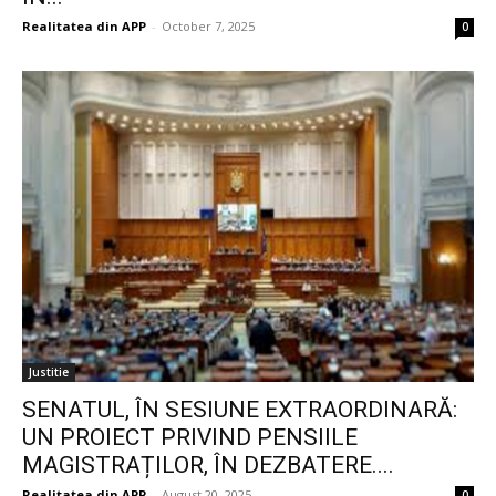
Realitatea din APP
-
October 7, 2025
0
Justitie
SENATUL, ÎN SESIUNE EXTRAORDINARĂ:
UN PROIECT PRIVIND PENSIILE
MAGISTRAȚILOR, ÎN DEZBATERE....
Realitatea din APP
-
August 20, 2025
0