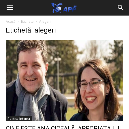
Acasă
Etichete
Alegeri
Etichetă: alegeri
Politica Interna
CINE ESTE ANA CICEALĂ, APROPIATA LUI